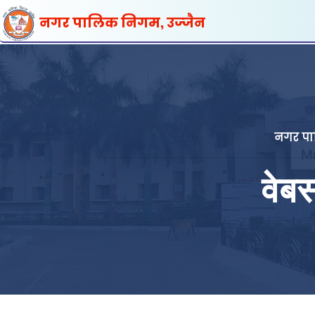
नगर पालिक निगम, उज्जैन
नगर पा
वेब