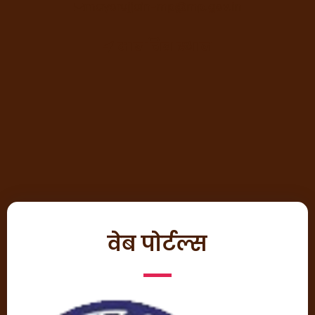
mayorujjain-mp@mp.gov.in
मानचित्र स्थान
वेब पोर्टल्स