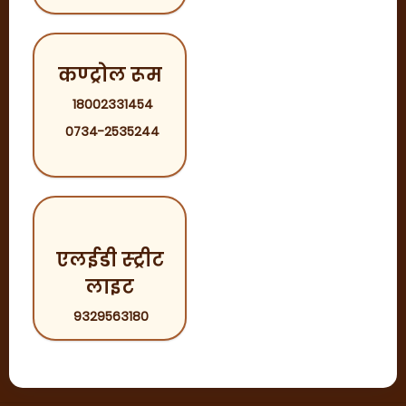
कण्ट्रोल रूम
18002331454
0734-2535244
एलईडी स्ट्रीट
लाइट
9329563180