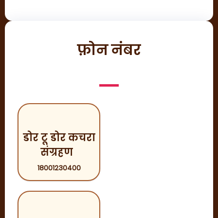
फ़ोन नंबर
डोर टू डोर कचरा
संग्रहण
18001230400