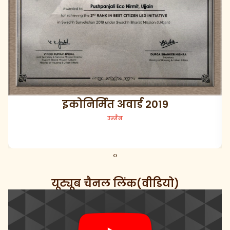
नागरिक सहभागिता 2022
उज्जैन
‹
›
यूट्यूब चैनल लिंक(वीडियो)