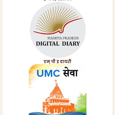
एम् पी इ डायरी