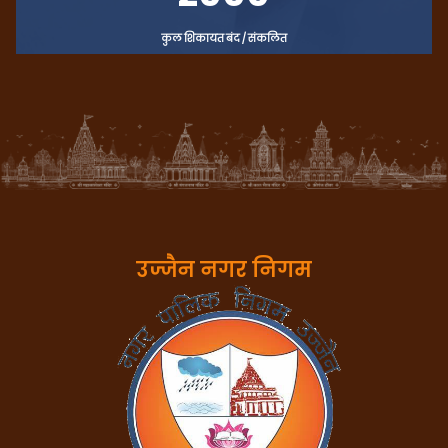
कुल शिकायत बंद / संकलित
उज्जैन नगर निगम