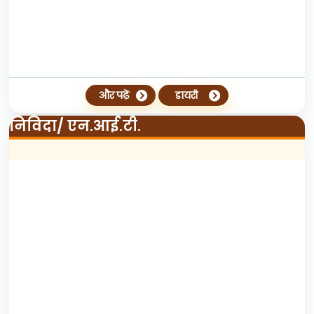
और पढ़ें
डायरी
निविदा/ एन.आई.टी.