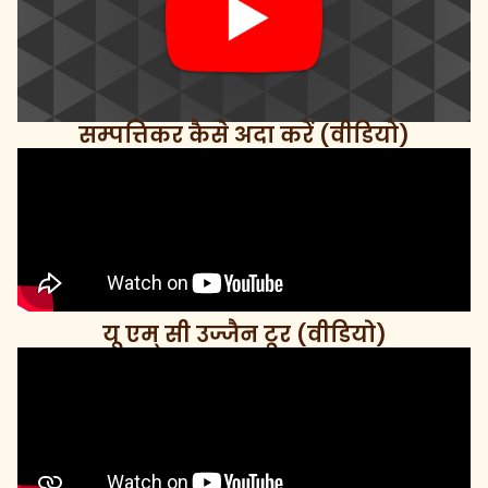
सम्पत्तिकर कैसे अदा करें (वीडियो)
यू एम् सी उज्जैन टूर (वीडियो)