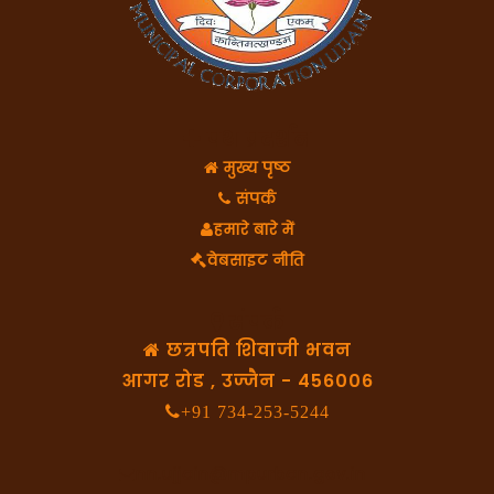
पथ प्रदर्शन
मुख्य पृष्ठ
संपर्क
हमारे बारे में
वेबसाइट नीति
संपर्क
छत्रपति शिवाजी भवन
आगर रोड , उज्जैन - 456006
+91 734-253-5244
nn.ujjain@mpurban.gov.in