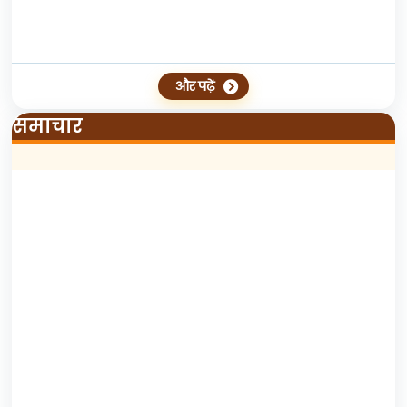
और पढ़ें
समाचार